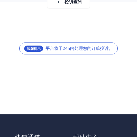
投诉查询
平台将于24h内处理您的订单投诉。
温馨提示