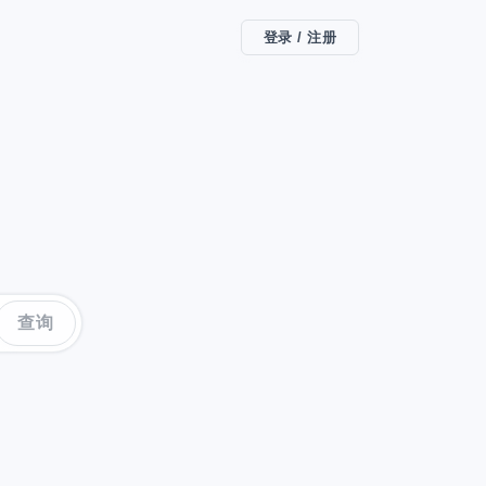
登录 / 注册
查询